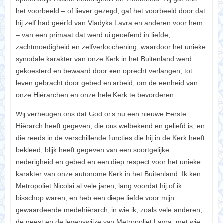
het voorbeeld – of liever gezegd, gaf het voorbeeld door dat
hij zelf had geërfd van Vladyka Lavra en anderen voor hem
– van een primaat dat werd uitgeoefend in liefde,
zachtmoedigheid en zelfverloochening, waardoor het unieke
synodale karakter van onze Kerk in het Buitenland werd
gekoesterd en bewaard door een oprecht verlangen, tot
leven gebracht door gebed en arbeid, om de eenheid van
onze Hiërarchen en onze hele Kerk te bevorderen.
Wij verheugen ons dat God ons nu een nieuwe Eerste
Hiërarch heeft gegeven, die ons welbekend en geliefd is, en
die reeds in de verschillende functies die hij in de Kerk heeft
bekleed, blijk heeft gegeven van een soortgelijke
nederigheid en gebed en een diep respect voor het unieke
karakter van onze autonome Kerk in het Buitenland. Ik ken
Metropoliet Nicolai al vele jaren, lang voordat hij of ik
bisschop waren, en heb een diepe liefde voor mijn
gewaardeerde medehiërarch, in wie ik, zoals vele anderen,
de geest en de levenswijze van Metropoliet Lavra, met wie