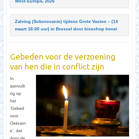
West-Europa, 2026
Zalving (Soborovanie) tijdens Grote Vasten – (14
maart 16:00 uur) in Brussel door bisschop Irenei
Gebeden voor de verzoening
van hen die in conflict zijn
In
aanvulli
ng op
het
‘Gebed
voor
Oekraïn
e’, dat
door de